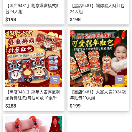
【黑店9481】創意爆富橫式紅
【黑店9481】讓你發大財紅包
包24入組
24入組
$198
$198
【黑店9481】龍年大吉喜氣獅
【黑店9481】大富大貴2024龍
頭折疊紅包(每個可放10張千
年紅包20入組
鈔)20份組
$288
$199