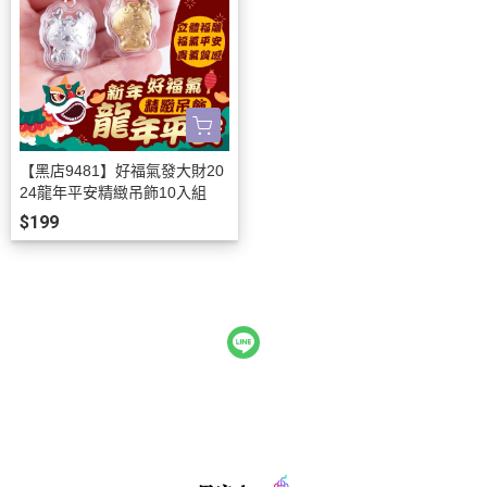
【黑店9481】好福氣發大財20
24龍年平安精緻吊飾10入組
$199
全部商品
訂單查詢