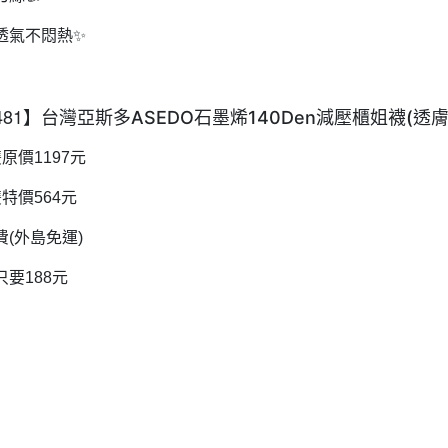
透氣不悶熱
✨
481】台灣亞斯多
ASEDO
140Den
(
石墨烯
減壓櫃姐襪
透
雙原價
1197
元
雙特價
564
元
費
(
外島免運
)
只要
188
元