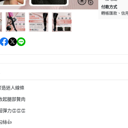
付款方式
轉帳匯款
信
情
打造迷人線條
收起腿部贅肉
超彈力
👏👏👏
勾絲
👍