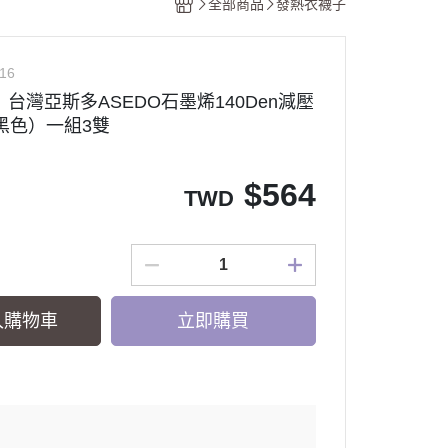
全部商品
發熱衣襪子
16
】台灣亞斯多ASEDO石墨烯140Den減壓
黑色）一組3雙
$
564
TWD
入購物車
立即購買