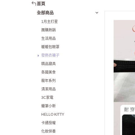
首頁
全部商品
1月主打星
團購熱銷
生活用品
暖暖包眼罩
發熱衣襪子
精品寢具
各國美食
龍年系列
清潔用品
3C家電
蠟筆小新
HELLO KITTY
卡通授權
化妝保養