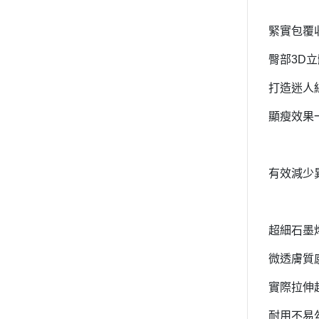
緊實包覆
臀部
3D
立
打造迷人
顯瘦效果
有效減少
超細石墨
微透膚質
實際拉伸
耐用不易