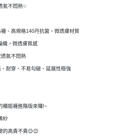
透氣不悶熱
✨
絲襪、高規格
140
丹抗菌，微透膚材質
編織，微透膚質感
狀透氣不悶熱
造、耐穿、不易勾破、延展性極強
的櫃姐襪進階版來囉
!~
烯紗
變的高貴不貴
😉😉