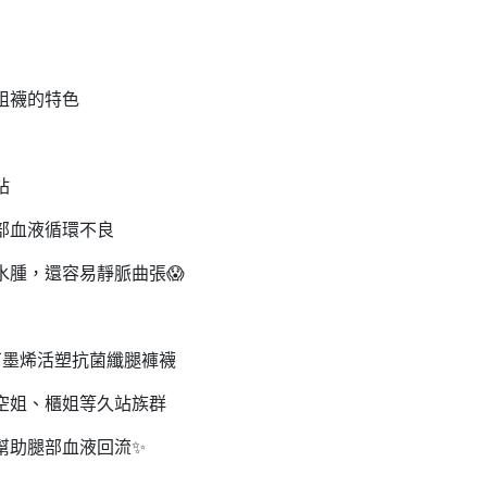
姐襪的特色
站
部血液循環不良
水腫，還容易靜脈曲張
😱
石墨烯活塑抗菌纖腿褲襪
空姐、櫃姐等久站族群
幫助腿部血液回流
✨