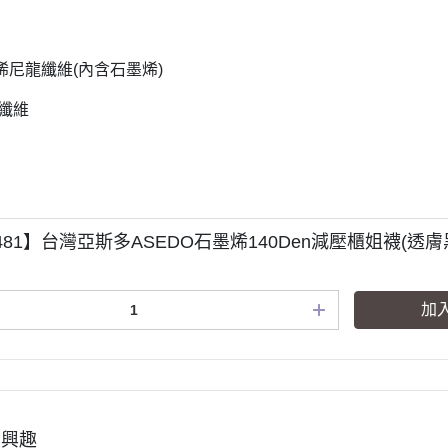
烯尼龍纖維
(
內含石墨烯
)
纖維
481】台灣亞斯多ASEDO石墨烯140Den減壓櫃姐襪(透
加
有興趣