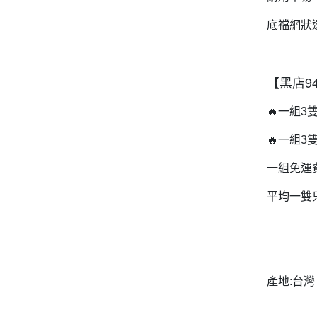
底襠網狀
【黑店9
🔥
一組
3
🔥
一組
3
一組免運
平均一雙
產地
:
台灣