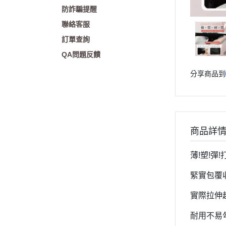
防詐騙提醒
聯絡客服
訂單查詢
QA問題反饋
分享商品到
商品詳
薄
!
塑
!
彈
!
緊實包覆
實際拉伸
耐用不易