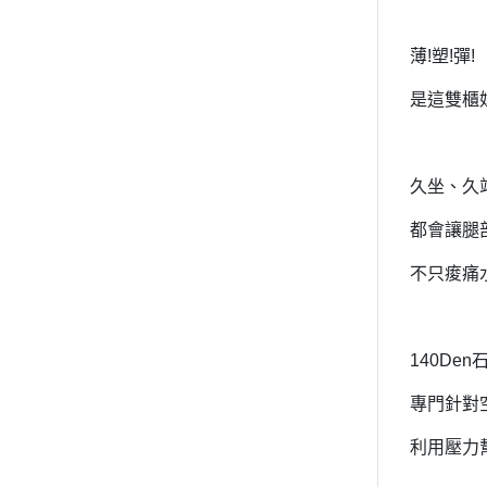
薄
!
塑
!
彈
!
是這雙櫃
久坐、久
都會讓腿
不只痠痛
140Den
專門針對
利用壓力