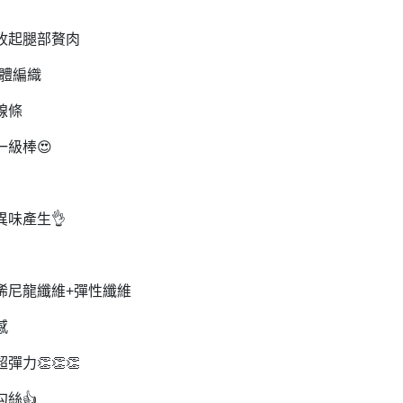
收起腿部贅肉
體編織
線條
一級棒
😍
異味產生
👌
烯尼龍纖維
+
彈性纖維
感
超彈力
👏👏👏
勾絲
👍