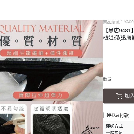
商品編號：
YA00
【黑店9481
櫃姐襪(透膚
數量
加
運送&付款
運送方式
一般宅配