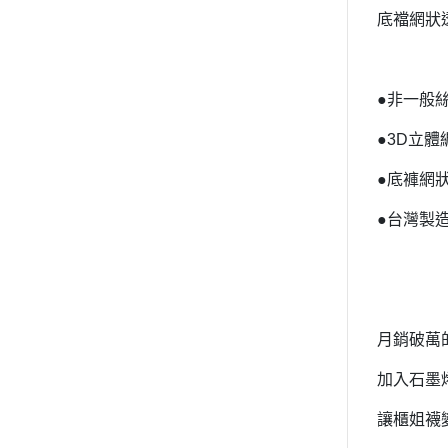
底襠網狀
●非一般
●
3D
立體
●底褲網
●台灣製
月銷破萬
加入石墨
讓櫃姐襪